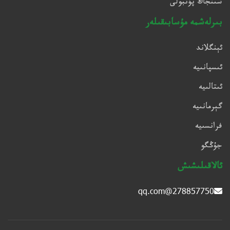
شىنجاڭ پۇتبولى
بىرلەشمە مۇسابىقىلەر
ئېنگلاند
ئىسپانىيە
ئىتالىيە
گېرمانىيە
فرانسىيە
جۇڭگو
ئالاقىلىشىش
278857750@qq.com