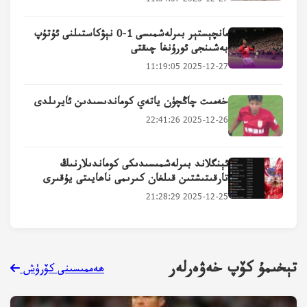
مانچېستېر بىرلەشمىسى 1-0 نېۋكاستىلنى ئۇتۇپ
بەشىنجى ئورۇنغا چىقتى
2025-12-27 11:19:05
خەمىت چاڭچۈن ياتەي كوماندىسىدىن ئايرىلدى
2025-12-26 22:41:26
ئېنگلاند بىرلەشمىسىدىكى كوماندىلارنىڭ
تارقىتىشتىن قىلغان كىرىمى ناھايىتى يۇقىرى
2025-12-25 21:28:29
تېخىمۇ كۆپ خەۋەرلەر
ھەممىسىنى كۆرۈش