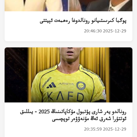
پوگبا كىرىستىيانو رونالدوغا رەھمەت ئېيتتى
2025-12-29 20:46:30
رونالدو يەر شارى پۇتبول مۇكاپاتىنىڭ 2025 - يىللىق
ئوتتۇرا شەرق ئەڭ مۇنەۋۋەر توپچىسى
2025-12-29 20:35:59