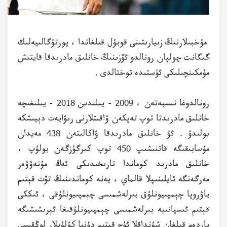
مۇخبىلارنىڭ زىيارىتىنى قوبۇل قىلغاندا ، پورتۇگالىيەلىك
گىگانت چولپان رونالدو ئۆزىنىڭ خانلىق مادرىدقا قايتىش
مۇمكىنچىلىكى ئۈستىدە توختالدى .
رونالدوغا نىسبەتەن ، 2009 - يىلىدىن 2018 - يىلىغىچە
خانلىق مادرىدتا توپ تەپكەن ۋاقىتلارنى رىۋايەت دېيىشكە
بولىدۇ . ئۇ خانلىق مادرىدقا ۋاكالىتەن 438 مەيدان
مۇسابىقىگە قاتنىشىپ 450 توپ كىرگۈزگەن بولۇپ ،
خانلىق مادرىد كوماندا تارىخىدىكى ئەڭ مۇنەۋۋەر
مەرگەنگە ئايلىنىپلا قالماي ، يەنە كوماندىنىڭ تۆت قېتىم
ياۋروپا چېمپىيونلۇق بىرلەشمىسى چېمپىيونلۇقى ، ئىككى
قېتىم ئىسپانىيە بىرلەشمىسى چېمپىيونلۇقىغا ئېرىشىشىگە
ياردەم قىلغان شۇنداقلا ئۈچ قېتىم دۇنيا كۇلۇبلار لوڭقىسى