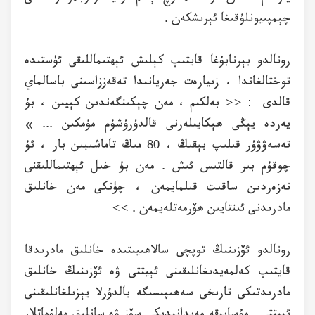
چېمپىيونلۇقىغا ئېرىشكەن .
رونالدو بېرنابۇغا قايتىپ كېلىش ئېھتىماللىقى ئۈستىدە
توختالغاندا ، زىيارەت جەريانىدا تەقەززاسىنى باسالماي
قالدى : << بەلكىم ، مەن چېكىنگەندىن كېيىن ، بۇ
يەردە يېڭى ھېكايىلەرنى قالدۇرۇشۇم مۇمكىن ... »
تەسەۋۋۇر قىلىپ بېقىڭ ، 80 مىڭ تاماشىبىن بار ، ئۇ
چوقۇم بىر قالتىس ئىش . مەن بۇ خىل ئېھتىماللىقنى
نەزەردىن ساقىت قىلمايمەن ، چۈنكى مەن خانلىق
مادرىدنى ئىنتايىن ھۆرمەتلەيمەن . >>
رونالدو ئۆزىنىڭ توپچى سالاھىيىتىدە خانلىق مادرىدقا
قايتىپ كەلمەيدىغانلىقىنى ئېيتتى ۋە ئۆزىنىڭ خانلىق
مادرىدتىكى تارىخى سەھىپىسىگە بالدۇرلا يېزىلغانلىقىنى
ئېيتتى . مۇسابىقە مەيدانىدىكى سۆز ۋە سانلىق مەلۇماتلار