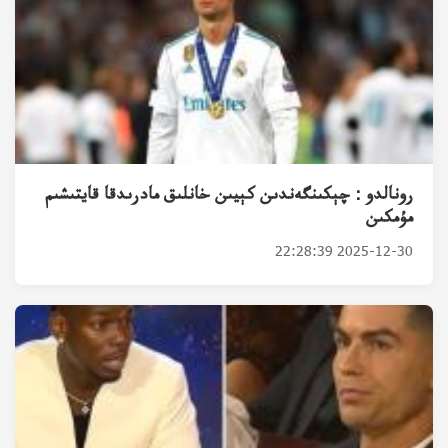
رونالدو : چېكىنگەندىن كېيىن خانلىق مادرىدقا قايتىشىم
مۇمكىن
2025-12-30 22:28:39