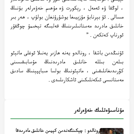
، لوڭقا ۋە ئەمەل ، رېكورت ۋە مۇھىم خەۋەرلەر بۇنىڭ
مىسالى . ئۇ بېرنابۇ مۇزېيىغا يوشۇرۇنغان بولۇپ ، ھەر بىر
خانلىق مادرىد مەستانىلىرىنىڭ قەلبىگە تېخىمۇ چوڭقۇر
ئورناپ كەتكەن . ”
ئۇنىڭدىن باشقا ، رونالدو يەنە ھازىر يەنىلا ئوغلى ماتېئو
بىلەن بىللە خانلىق مادرىدنىڭ مۇسابىقىسىنى
كۆرىدىغانلىقىنى ، ماتېئونىڭ بولسا مىباپپېنىڭ سادىق
مەستانىسى ئىكەنلىكىنى ئاشكارىلىدى .
مۇناسىۋەتلىك خەۋەرلەر
رونالدو : چېكىنگەندىن كېيىن خانلىق مادرىدقا