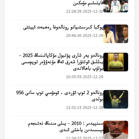
قايتىشىم مۇمكىن
2025-12-30 22:28:39
پوگبا كىرىستىيانو رونالدوغا رەھمەت ئېيتتى
2025-12-29 20:46:30
رونالدو يەر شارى پۇتبول مۇكاپاتىنىڭ 2025 -
يىللىق ئوتتۇرا شەرق ئەڭ مۇنەۋۋەر توپچىسى
بولۇپ باھالاندى
2025-12-29 20:35:59
رونالدو 2 توپ ئۇردى ، ئومۇمىي توپ سانى 956
بولدى
2025-12-28 12:32:15
سىنېيدىر : 2010 - يىلى مىنىڭ نەتىجەم
مېسسىدىن ياخشى ئىدى
2025-12-27 11:34:37