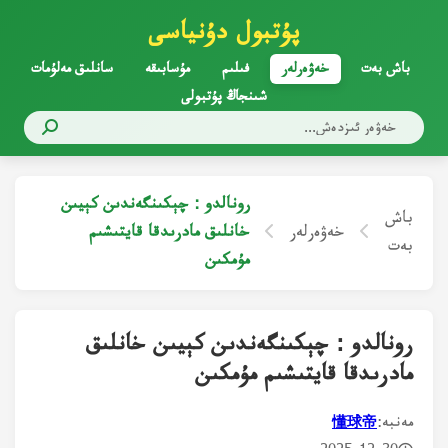
پۇتبول دۇنياسى
باش بەت
خەۋەرلەر
فىلىم
مۇسابىقە
سانلىق مەلۇمات
شىنجاڭ پۇتبولى
رونالدو : چېكىنگەندىن كېيىن
باش
خەۋەرلەر
خانلىق مادرىدقا قايتىشىم
بەت
مۇمكىن
رونالدو : چېكىنگەندىن كېيىن خانلىق
مادرىدقا قايتىشىم مۇمكىن
مەنبە:
懂球帝