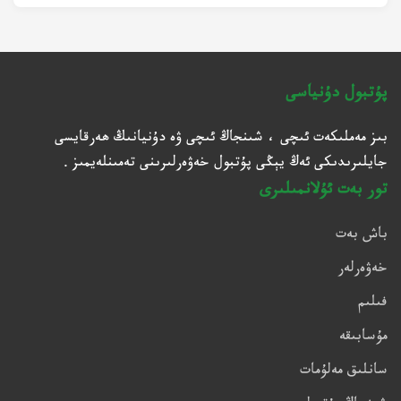
پۇتبول دۇنياسى
بىز مەملىكەت ئىچى ، شىنجاڭ ئىچى ۋە دۇنيانىڭ ھەرقايسى
جايلىرىدىكى ئەڭ يېڭى پۇتبول خەۋەرلىرىنى تەمىنلەيمىز .
تور بەت ئۇلانمىلىرى
باش بەت
خەۋەرلەر
فىلىم
مۇسابىقە
سانلىق مەلۇمات